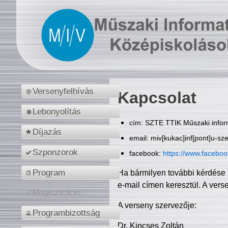
Versenyfelhívás
Kapcsolat
Lebonyolítás
cím: SZTE TTIK Műszaki inform
Díjazás
email: miv[kukac]inf[pont]u-sz
Szponzorok
facebook:
https://www.facebo
Program
Ha bármilyen további kérdése 
e-mail címen keresztül. A vers
Regisztráció
A verseny szervezője:
Programbizottság
Dr. Kincses Zoltán