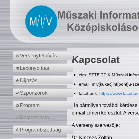
Versenyfelhívás
Kapcsolat
Lebonyolítás
cím: SZTE TTIK Műszaki inform
Díjazás
email: miv[kukac]inf[pont]u-sz
Szponzorok
facebook:
https://www.facebo
Program
Ha bármilyen további kérdése 
e-mail címen keresztül. A vers
Regisztráció
A verseny szervezője:
Programbizottság
Dr. Kincses Zoltán