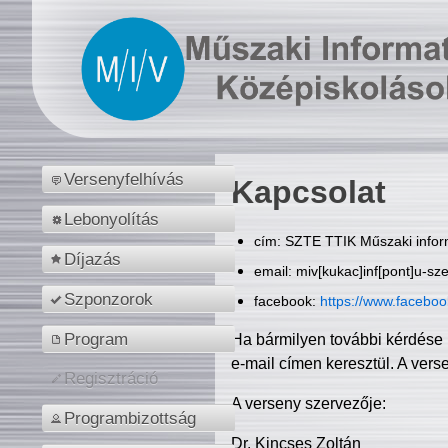
Versenyfelhívás
Kapcsolat
Lebonyolítás
cím: SZTE TTIK Műszaki inform
Díjazás
email: miv[kukac]inf[pont]u-sz
Szponzorok
facebook:
https://www.facebo
Program
Ha bármilyen további kérdése 
e-mail címen keresztül. A vers
Regisztráció
A verseny szervezője:
Programbizottság
Dr. Kincses Zoltán