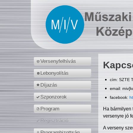
Versenyfelhívás
Kapcs
Lebonyolítás
cím: SZTE T
Díjazás
email: miv[k
Szponzorok
facebook:
h
Program
Ha bármilyen 
versenyre jó f
Regisztráció
A verseny sze
Programbizottság