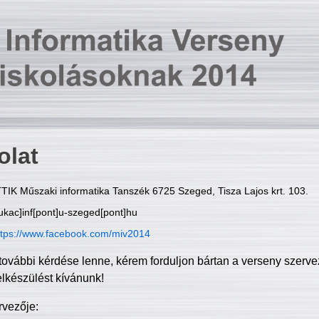
olat
TIK Műszaki informatika Tanszék 6725 Szeged, Tisza Lajos krt. 103.
ukac]inf[pont]u-szeged[pont]hu
ttps://www.facebook.com/miv2014
további kérdése lenne, kérem forduljon bártan a verseny szerve
elkészülést kívánunk!
rvezője: