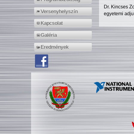
Dr. Kincses Z
Versenyhelyszín
egyetemi adju
Kapcsolat
Galéria
Eredmények