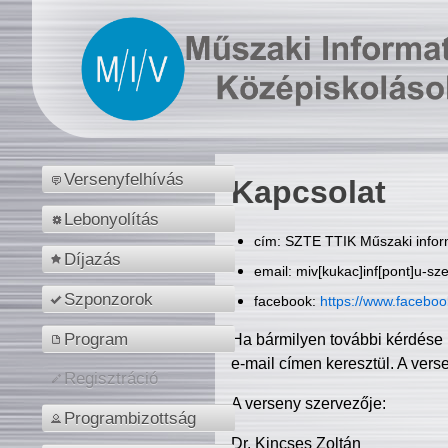
Versenyfelhívás
Kapcsolat
Lebonyolítás
cím: SZTE TTIK Műszaki inform
Díjazás
email: miv[kukac]inf[pont]u-sz
Szponzorok
facebook:
https://www.facebo
Program
Ha bármilyen további kérdése 
e-mail címen keresztül. A vers
Regisztráció
A verseny szervezője:
Programbizottság
Dr. Kincses Zoltán