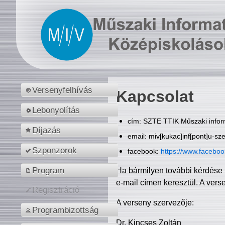
Versenyfelhívás
Kapcsolat
Lebonyolítás
cím: SZTE TTIK Műszaki inform
Díjazás
email: miv[kukac]inf[pont]u-sz
Szponzorok
facebook:
https://www.facebo
Program
Ha bármilyen további kérdése 
e-mail címen keresztül. A vers
Regisztráció
A verseny szervezője:
Programbizottság
Dr. Kincses Zoltán