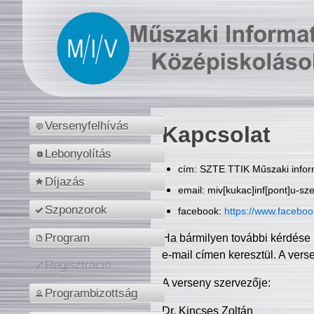
Versenyfelhívás
Kapcsolat
Lebonyolítás
cím: SZTE TTIK Műszaki inform
Díjazás
email: miv[kukac]inf[pont]u-sz
Szponzorok
facebook:
https://www.facebo
Program
Ha bármilyen további kérdése 
e-mail címen keresztül. A vers
Regisztráció
A verseny szervezője:
Programbizottság
Dr. Kincses Zoltán