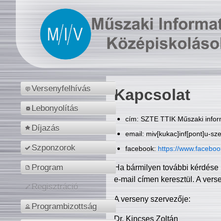
Versenyfelhívás
Kapcsolat
Lebonyolítás
cím: SZTE TTIK Műszaki inform
Díjazás
email: miv[kukac]inf[pont]u-sz
Szponzorok
facebook:
https://www.facebo
Program
Ha bármilyen további kérdése 
e-mail címen keresztül. A vers
Regisztráció
A verseny szervezője:
Programbizottság
Dr. Kincses Zoltán