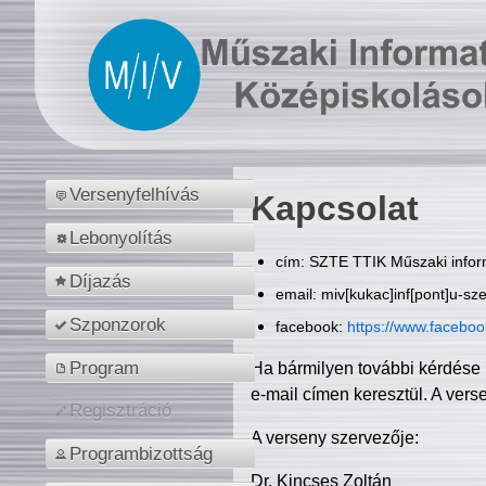
Versenyfelhívás
Kapcsolat
Lebonyolítás
cím: SZTE TTIK Műszaki inform
Díjazás
email: miv[kukac]inf[pont]u-sz
Szponzorok
facebook:
https://www.facebo
Program
Ha bármilyen további kérdése 
e-mail címen keresztül. A vers
Regisztráció
A verseny szervezője:
Programbizottság
Dr. Kincses Zoltán