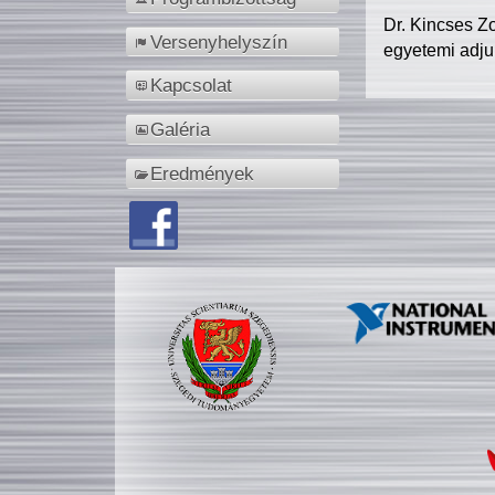
Dr. Kincses Z
Versenyhelyszín
egyetemi adju
Kapcsolat
Galéria
Eredmények