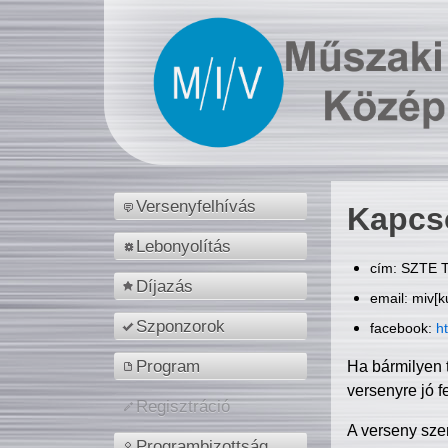
Versenyfelhívás
Kapcs
Lebonyolítás
cím: SZTE T
Díjazás
email: miv[k
Szponzorok
facebook:
h
Program
Ha bármilyen 
versenyre jó f
Regisztráció
A verseny sze
Programbizottság