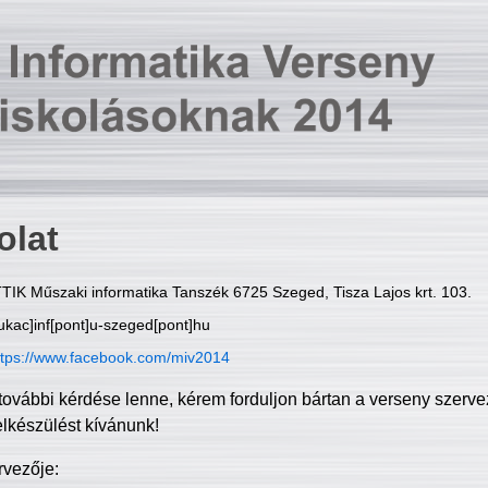
olat
TIK Műszaki informatika Tanszék 6725 Szeged, Tisza Lajos krt. 103.
ukac]inf[pont]u-szeged[pont]hu
ttps://www.facebook.com/miv2014
további kérdése lenne, kérem forduljon bártan a verseny szerve
elkészülést kívánunk!
rvezője: