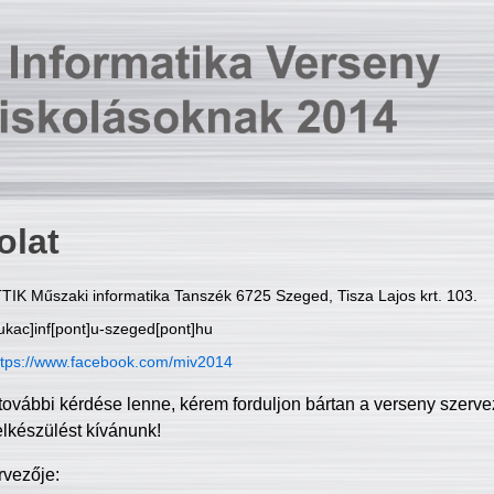
olat
TIK Műszaki informatika Tanszék 6725 Szeged, Tisza Lajos krt. 103.
ukac]inf[pont]u-szeged[pont]hu
ttps://www.facebook.com/miv2014
további kérdése lenne, kérem forduljon bártan a verseny szerve
elkészülést kívánunk!
rvezője: