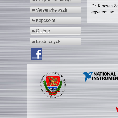
Dr. Kincses Z
Versenyhelyszín
egyetemi adju
Kapcsolat
Galéria
Eredmények