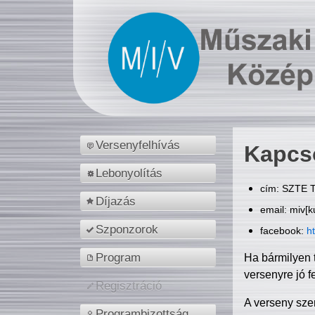
Versenyfelhívás
Kapcs
Lebonyolítás
cím: SZTE T
Díjazás
email: miv[k
Szponzorok
facebook:
h
Program
Ha bármilyen 
versenyre jó f
Regisztráció
A verseny sze
Programbizottság