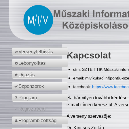
Versenyfelhívás
Kapcsolat
Lebonyolítás
cím: SZTE TTIK Műszaki inform
Díjazás
email: miv[kukac]inf[pont]u-sz
Szponzorok
facebook:
https://www.facebo
Program
Ha bármilyen további kérdése 
e-mail címen keresztül. A vers
Regisztráció
A verseny szervezője:
Programbizottság
Dr. Kincses Zoltán