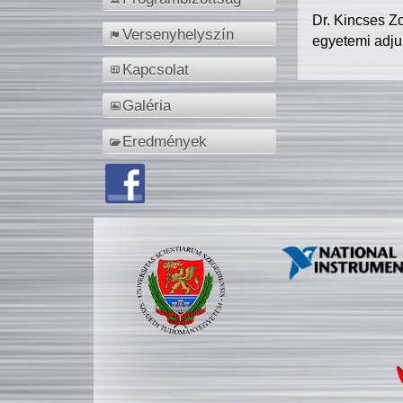
Dr. Kincses Z
Versenyhelyszín
egyetemi adju
Kapcsolat
Galéria
Eredmények