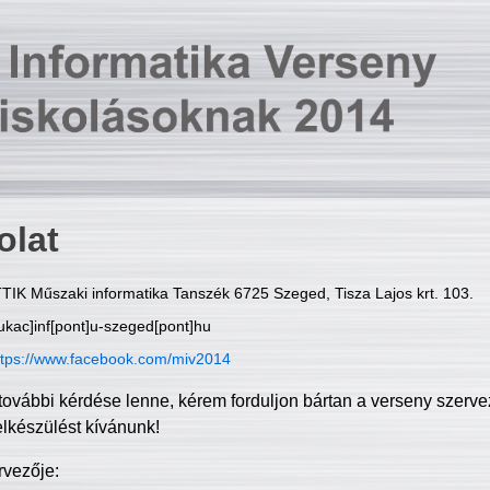
olat
TIK Műszaki informatika Tanszék 6725 Szeged, Tisza Lajos krt. 103.
ukac]inf[pont]u-szeged[pont]hu
ttps://www.facebook.com/miv2014
további kérdése lenne, kérem forduljon bártan a verseny szerve
elkészülést kívánunk!
rvezője: