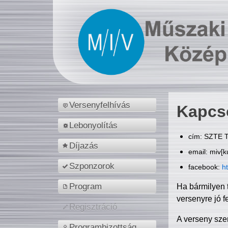
Versenyfelhívás
Kapcs
Lebonyolítás
cím: SZTE T
Díjazás
email: miv[k
Szponzorok
facebook:
h
Program
Ha bármilyen 
versenyre jó f
Regisztráció
A verseny sze
Programbizottság