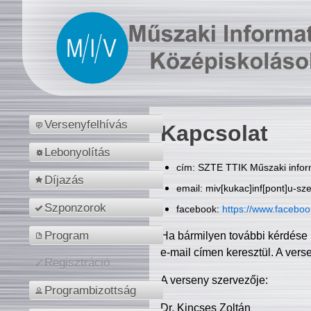
Versenyfelhívás
Kapcsolat
Lebonyolítás
cím: SZTE TTIK Műszaki inform
Díjazás
email: miv[kukac]inf[pont]u-sz
Szponzorok
facebook:
https://www.facebo
Program
Ha bármilyen további kérdése 
e-mail címen keresztül. A vers
Regisztráció
A verseny szervezője:
Programbizottság
Dr. Kincses Zoltán