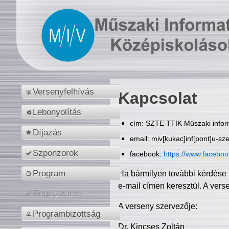
Versenyfelhívás
Kapcsolat
Lebonyolítás
cím: SZTE TTIK Műszaki inform
Díjazás
email: miv[kukac]inf[pont]u-sz
Szponzorok
facebook:
https://www.facebo
Program
Ha bármilyen további kérdése 
e-mail címen keresztül. A vers
Regisztráció
A verseny szervezője:
Programbizottság
Dr. Kincses Zoltán