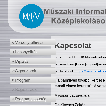
Versenyfelhívás
Kapcsolat
Lebonyolítás
cím: SZTE TTIK Műszaki inform
Díjazás
email: miv[kukac]inf[pont]u-sz
Szponzorok
facebook:
https://www.facebo
Program
Ha bármilyen további kérdése 
e-mail címen keresztül. A vers
Regisztráció
A verseny szervezője:
Programbizottság
Dr. Kincses Zoltán