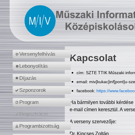
Versenyfelhívás
Kapcsolat
Lebonyolítás
cím: SZTE TTIK Műszaki inform
Díjazás
email: miv[kukac]inf[pont]u-sz
Szponzorok
facebook:
https://www.facebo
Program
Ha bármilyen további kérdése 
e-mail címen keresztül. A vers
Regisztráció
A verseny szervezője:
Programbizottság
Dr. Kincses Zoltán