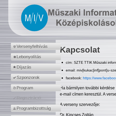
Versenyfelhívás
Kapcsolat
Lebonyolítás
cím: SZTE TTIK Műszaki inform
Díjazás
email: miv[kukac]inf[pont]u-sz
Szponzorok
facebook:
https://www.facebo
Program
Ha bármilyen további kérdése 
e-mail címen keresztül. A vers
Regisztráció
A verseny szervezője:
Programbizottság
Dr. Kincses Zoltán