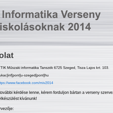
olat
TIK Műszaki informatika Tanszék 6725 Szeged, Tisza Lajos krt. 103.
ukac]inf[pont]u-szeged[pont]hu
ttps://www.facebook.com/miv2014
további kérdése lenne, kérem forduljon bártan a verseny szerve
elkészülést kívánunk!
rvezője: