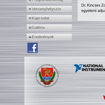
Dr. Kincses Z
Versenyhelyszín
egyetemi adju
Kapcsolat
Galéria
Eredmények