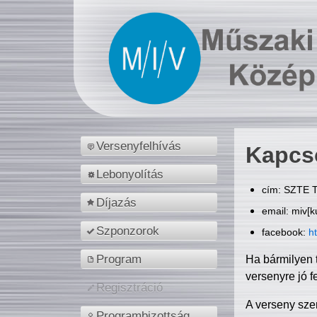
Versenyfelhívás
Kapcs
Lebonyolítás
cím: SZTE T
Díjazás
email: miv[k
Szponzorok
facebook:
h
Program
Ha bármilyen 
versenyre jó f
Regisztráció
A verseny sze
Programbizottság