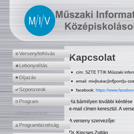
Versenyfelhívás
Kapcsolat
Lebonyolítás
cím: SZTE TTIK Műszaki inform
Díjazás
email: miv[kukac]inf[pont]u-sz
Szponzorok
facebook:
https://www.facebo
Program
Ha bármilyen további kérdése 
e-mail címen keresztül. A vers
Regisztráció
A verseny szervezője:
Programbizottság
Dr. Kincses Zoltán