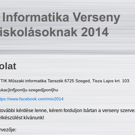
olat
TIK Műszaki informatika Tanszék 6725 Szeged, Tisza Lajos krt. 103.
ukac]inf[pont]u-szeged[pont]hu
ttps://www.facebook.com/miv2014
további kérdése lenne, kérem forduljon bártan a verseny szerve
elkészülést kívánunk!
rvezője: