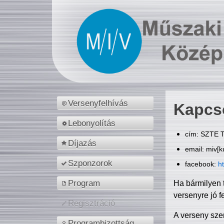
Versenyfelhívás
Kapcs
Lebonyolítás
cím: SZTE T
Díjazás
email: miv[k
Szponzorok
facebook:
h
Program
Ha bármilyen 
versenyre jó f
Regisztráció
A verseny sze
Programbizottság