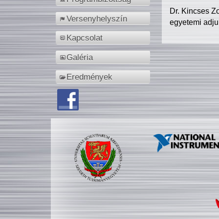
Dr. Kincses Z
Versenyhelyszín
egyetemi adju
Kapcsolat
Galéria
Eredmények