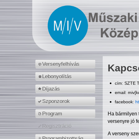
Versenyfelhívás
Kapcs
Lebonyolítás
cím: SZTE T
Díjazás
email: miv[k
Szponzorok
facebook:
h
Program
Ha bármilyen 
versenyre jó f
Regisztráció
A verseny sze
Programbizottság