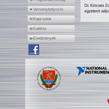
Dr. Kincses Z
Versenyhelyszín
egyetemi adju
Kapcsolat
Galéria
Eredmények