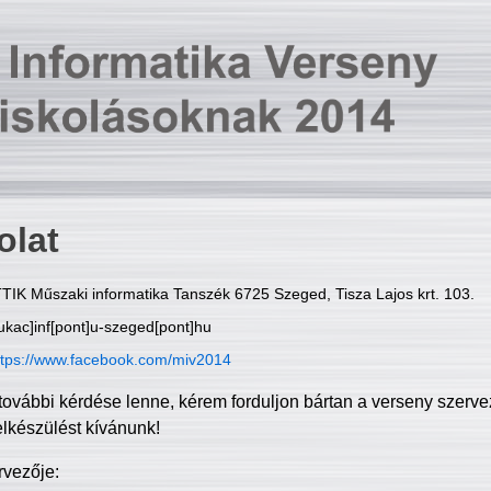
olat
TIK Műszaki informatika Tanszék 6725 Szeged, Tisza Lajos krt. 103.
ukac]inf[pont]u-szeged[pont]hu
ttps://www.facebook.com/miv2014
további kérdése lenne, kérem forduljon bártan a verseny szerve
elkészülést kívánunk!
rvezője: