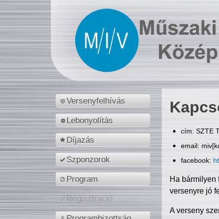
Versenyfelhívás
Kapcs
Lebonyolítás
cím: SZTE T
Díjazás
email: miv[k
Szponzorok
facebook:
h
Program
Ha bármilyen 
versenyre jó f
Regisztráció
A verseny sze
Programbizottság