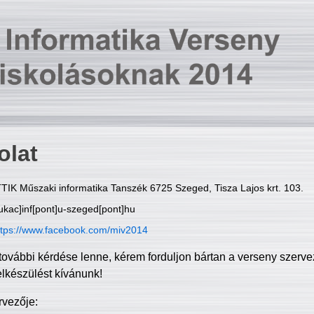
olat
TIK Műszaki informatika Tanszék 6725 Szeged, Tisza Lajos krt. 103.
ukac]inf[pont]u-szeged[pont]hu
ttps://www.facebook.com/miv2014
további kérdése lenne, kérem forduljon bártan a verseny szerve
elkészülést kívánunk!
rvezője: