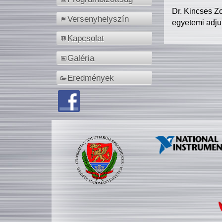
Dr. Kincses Z
Versenyhelyszín
egyetemi adju
Kapcsolat
Galéria
Eredmények