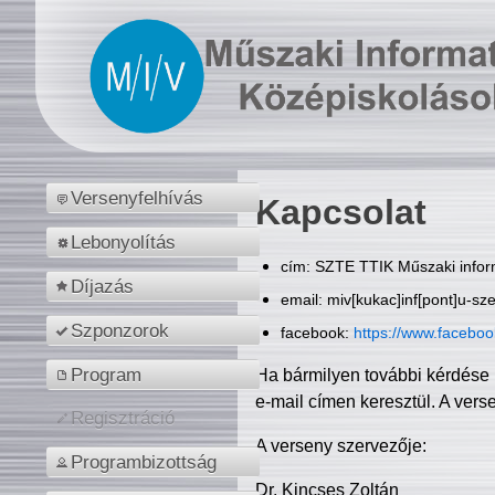
Versenyfelhívás
Kapcsolat
Lebonyolítás
cím: SZTE TTIK Műszaki inform
Díjazás
email: miv[kukac]inf[pont]u-sz
Szponzorok
facebook:
https://www.facebo
Program
Ha bármilyen további kérdése 
e-mail címen keresztül. A vers
Regisztráció
A verseny szervezője:
Programbizottság
Dr. Kincses Zoltán