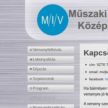
Versenyfelhívás
Kapcs
Lebonyolítás
cím: SZTE T
Díjazás
email: miv[k
Szponzorok
facebook:
h
Program
Ha bármilyen 
versenyre jó f
Regisztráció
A verseny sze
Programbizottság