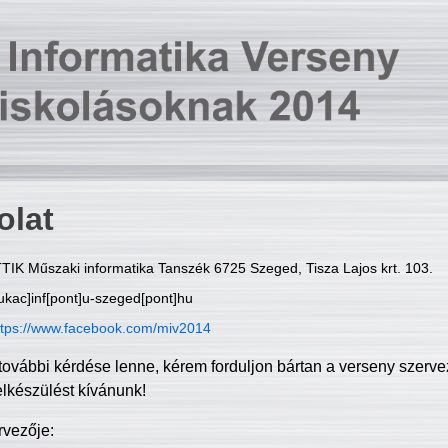
olat
TIK Műszaki informatika Tanszék 6725 Szeged, Tisza Lajos krt. 103.
ukac]inf[pont]u-szeged[pont]hu
ttps://www.facebook.com/miv2014
további kérdése lenne, kérem forduljon bártan a verseny szerve
elkészülést kívánunk!
rvezője: