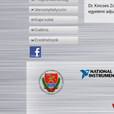
Dr. Kincses Z
Versenyhelyszín
egyetemi adju
Kapcsolat
Galéria
Eredmények