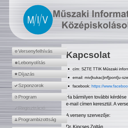
Versenyfelhívás
Kapcsolat
Lebonyolítás
cím: SZTE TTIK Műszaki inform
Díjazás
email: miv[kukac]inf[pont]u-sz
Szponzorok
facebook:
https://www.facebo
Program
Ha bármilyen további kérdése 
e-mail címen keresztül. A vers
Regisztráció
A verseny szervezője:
Programbizottság
Dr. Kincses Zoltán