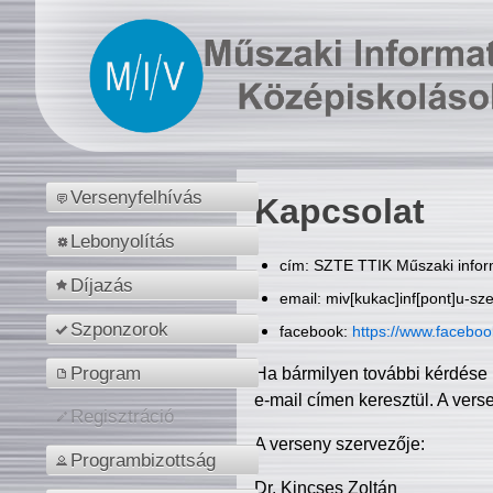
Versenyfelhívás
Kapcsolat
Lebonyolítás
cím: SZTE TTIK Műszaki inform
Díjazás
email: miv[kukac]inf[pont]u-sz
Szponzorok
facebook:
https://www.facebo
Program
Ha bármilyen további kérdése 
e-mail címen keresztül. A vers
Regisztráció
A verseny szervezője:
Programbizottság
Dr. Kincses Zoltán