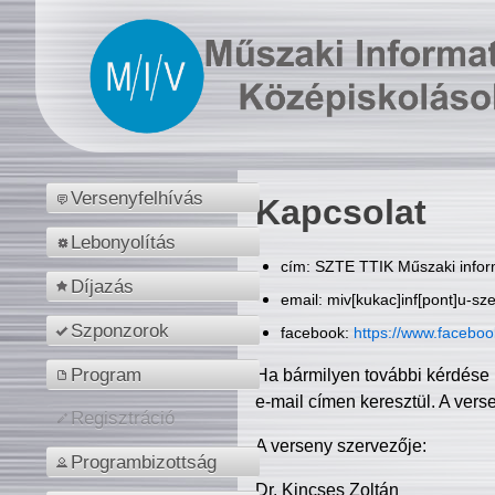
Versenyfelhívás
Kapcsolat
Lebonyolítás
cím: SZTE TTIK Műszaki inform
Díjazás
email: miv[kukac]inf[pont]u-sz
Szponzorok
facebook:
https://www.facebo
Program
Ha bármilyen további kérdése 
e-mail címen keresztül. A vers
Regisztráció
A verseny szervezője:
Programbizottság
Dr. Kincses Zoltán