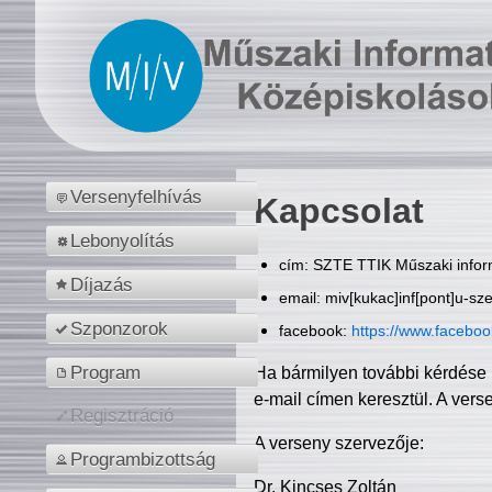
Versenyfelhívás
Kapcsolat
Lebonyolítás
cím: SZTE TTIK Műszaki inform
Díjazás
email: miv[kukac]inf[pont]u-sz
Szponzorok
facebook:
https://www.facebo
Program
Ha bármilyen további kérdése 
e-mail címen keresztül. A vers
Regisztráció
A verseny szervezője:
Programbizottság
Dr. Kincses Zoltán