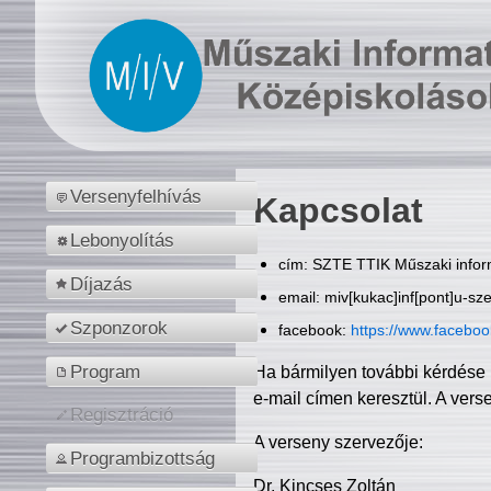
Versenyfelhívás
Kapcsolat
Lebonyolítás
cím: SZTE TTIK Műszaki inform
Díjazás
email: miv[kukac]inf[pont]u-sz
Szponzorok
facebook:
https://www.facebo
Program
Ha bármilyen további kérdése 
e-mail címen keresztül. A vers
Regisztráció
A verseny szervezője:
Programbizottság
Dr. Kincses Zoltán