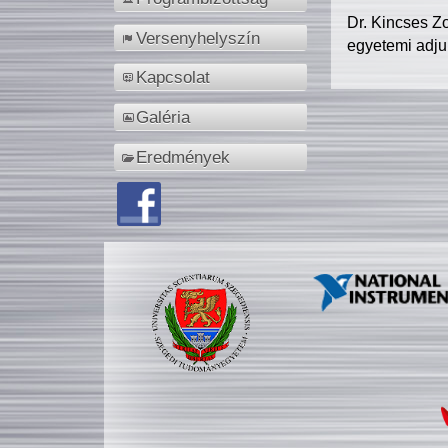
Dr. Kincses Z
Versenyhelyszín
egyetemi adju
Kapcsolat
Galéria
Eredmények