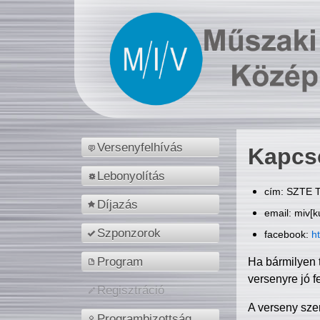
Versenyfelhívás
Kapcs
Lebonyolítás
cím: SZTE T
Díjazás
email: miv[k
Szponzorok
facebook:
h
Program
Ha bármilyen 
versenyre jó f
Regisztráció
A verseny sze
Programbizottság