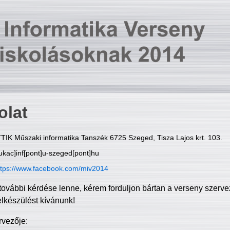
olat
TIK Műszaki informatika Tanszék 6725 Szeged, Tisza Lajos krt. 103.
ukac]inf[pont]u-szeged[pont]hu
ttps://www.facebook.com/miv2014
további kérdése lenne, kérem forduljon bártan a verseny szerve
elkészülést kívánunk!
rvezője: