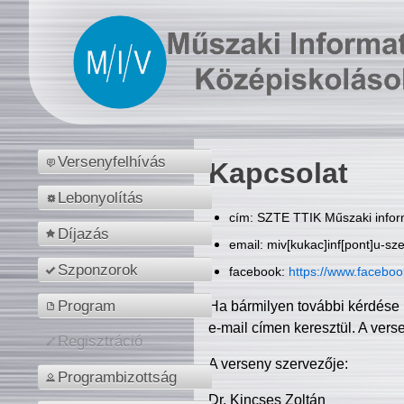
Versenyfelhívás
Kapcsolat
Lebonyolítás
cím: SZTE TTIK Műszaki inform
Díjazás
email: miv[kukac]inf[pont]u-sz
Szponzorok
facebook:
https://www.facebo
Program
Ha bármilyen további kérdése 
e-mail címen keresztül. A vers
Regisztráció
A verseny szervezője:
Programbizottság
Dr. Kincses Zoltán