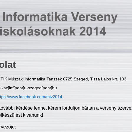
olat
TIK Műszaki informatika Tanszék 6725 Szeged, Tisza Lajos krt. 103.
ukac]inf[pont]u-szeged[pont]hu
ttps://www.facebook.com/miv2014
további kérdése lenne, kérem forduljon bártan a verseny szerve
elkészülést kívánunk!
rvezője: