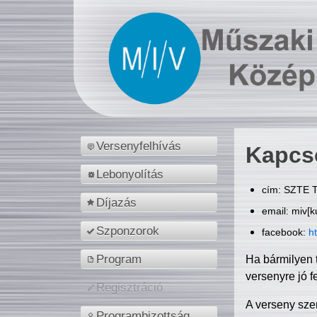
Versenyfelhívás
Kapcs
Lebonyolítás
cím: SZTE T
Díjazás
email: miv[k
Szponzorok
facebook:
h
Program
Ha bármilyen 
versenyre jó f
Regisztráció
A verseny sze
Programbizottság