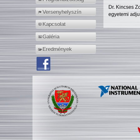
Dr. Kincses Z
Versenyhelyszín
egyetemi adju
Kapcsolat
Galéria
Eredmények