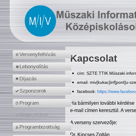
Versenyfelhívás
Kapcsolat
Lebonyolítás
cím: SZTE TTIK Műszaki inform
Díjazás
email: miv[kukac]inf[pont]u-sz
Szponzorok
facebook:
https://www.facebo
Program
Ha bármilyen további kérdése 
e-mail címen keresztül. A vers
Regisztráció
A verseny szervezője:
Programbizottság
Dr. Kincses Zoltán