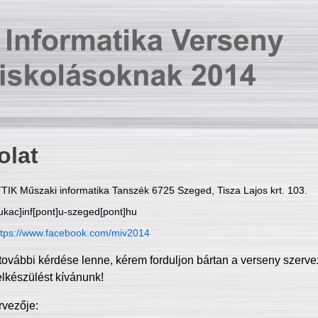
olat
TIK Műszaki informatika Tanszék 6725 Szeged, Tisza Lajos krt. 103.
ukac]inf[pont]u-szeged[pont]hu
ttps://www.facebook.com/miv2014
további kérdése lenne, kérem forduljon bártan a verseny szerve
elkészülést kívánunk!
rvezője: