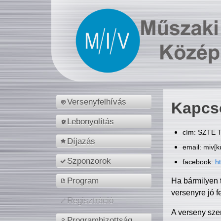
Versenyfelhívás
Kapcs
Lebonyolítás
cím: SZTE T
Díjazás
email: miv[k
Szponzorok
facebook:
h
Program
Ha bármilyen 
versenyre jó f
Regisztráció
A verseny sze
Programbizottság