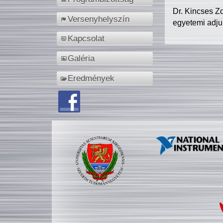
Dr. Kincses Z
Versenyhelyszín
egyetemi adju
Kapcsolat
Galéria
Eredmények