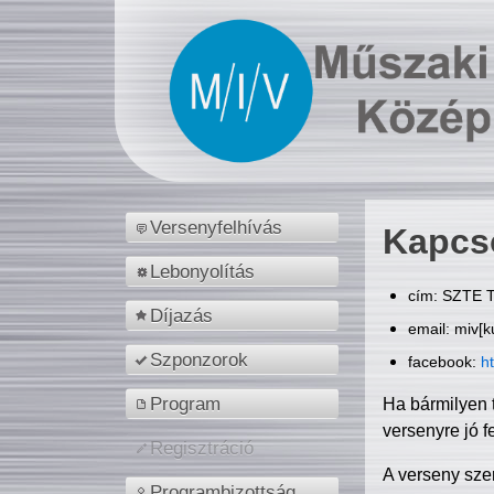
Versenyfelhívás
Kapcs
Lebonyolítás
cím: SZTE T
Díjazás
email: miv[k
Szponzorok
facebook:
h
Program
Ha bármilyen 
versenyre jó f
Regisztráció
A verseny sze
Programbizottság