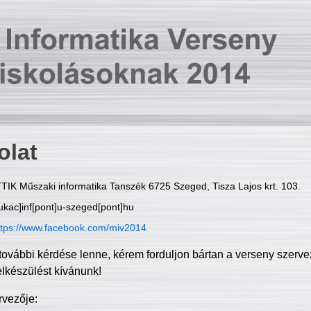
olat
TIK Műszaki informatika Tanszék 6725 Szeged, Tisza Lajos krt. 103.
ukac]inf[pont]u-szeged[pont]hu
ttps://www.facebook.com/miv2014
további kérdése lenne, kérem forduljon bártan a verseny szerve
elkészülést kívánunk!
rvezője: