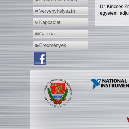
Dr. Kincses Z
Versenyhelyszín
egyetemi adju
Kapcsolat
Galéria
Eredmények