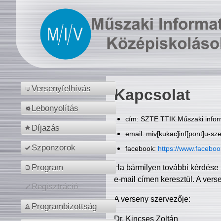
Versenyfelhívás
Kapcsolat
Lebonyolítás
cím: SZTE TTIK Műszaki inform
Díjazás
email: miv[kukac]inf[pont]u-sz
Szponzorok
facebook:
https://www.facebo
Program
Ha bármilyen további kérdése 
e-mail címen keresztül. A vers
Regisztráció
A verseny szervezője:
Programbizottság
Dr. Kincses Zoltán