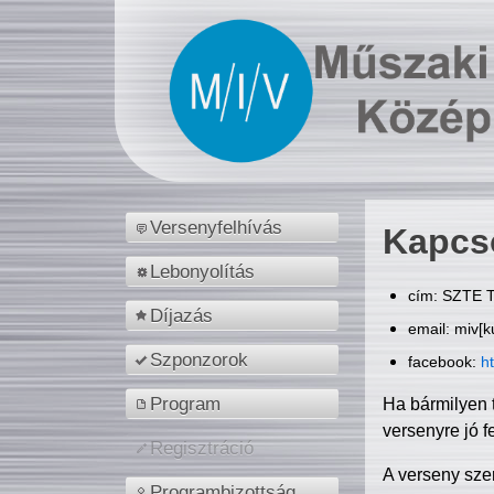
Versenyfelhívás
Kapcs
Lebonyolítás
cím: SZTE T
Díjazás
email: miv[k
Szponzorok
facebook:
h
Program
Ha bármilyen 
versenyre jó f
Regisztráció
A verseny sze
Programbizottság