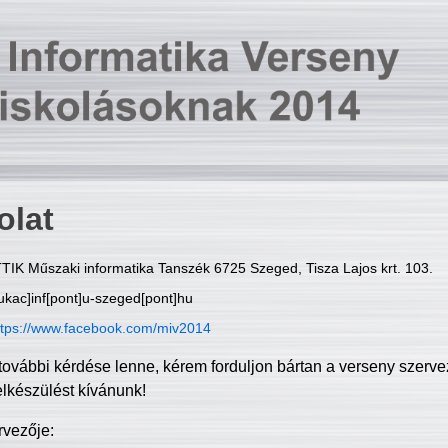
olat
TIK Műszaki informatika Tanszék 6725 Szeged, Tisza Lajos krt. 103.
ukac]inf[pont]u-szeged[pont]hu
ttps://www.facebook.com/miv2014
további kérdése lenne, kérem forduljon bártan a verseny szerve
elkészülést kívánunk!
rvezője: