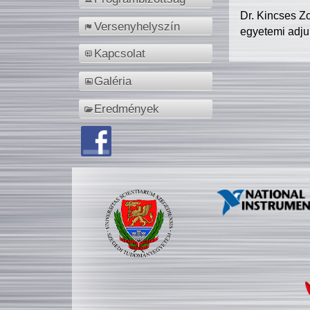
Dr. Kincses Z
Versenyhelyszín
egyetemi adju
Kapcsolat
Galéria
Eredmények