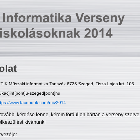
olat
TIK Műszaki informatika Tanszék 6725 Szeged, Tisza Lajos krt. 103.
ukac]inf[pont]u-szeged[pont]hu
ttps://www.facebook.com/miv2014
további kérdése lenne, kérem forduljon bártan a verseny szerve
elkészülést kívánunk!
rvezője: