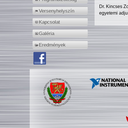
Dr. Kincses Z
Versenyhelyszín
egyetemi adju
Kapcsolat
Galéria
Eredmények