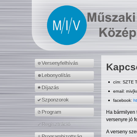
Versenyfelhívás
Kapcs
Lebonyolítás
cím: SZTE T
Díjazás
email: miv[k
Szponzorok
facebook:
h
Program
Ha bármilyen 
versenyre jó f
Regisztráció
A verseny sze
Programbizottság