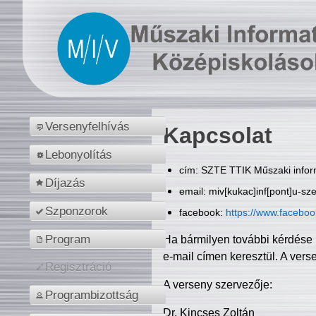
Versenyfelhívás
Kapcsolat
Lebonyolítás
cím: SZTE TTIK Műszaki inform
Díjazás
email: miv[kukac]inf[pont]u-sz
Szponzorok
facebook:
https://www.facebo
Program
Ha bármilyen további kérdése 
e-mail címen keresztül. A vers
Regisztráció
A verseny szervezője:
Programbizottság
Dr. Kincses Zoltán