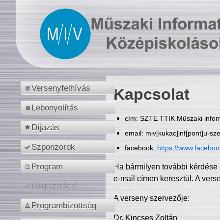
Versenyfelhívás
Kapcsolat
Lebonyolítás
cím: SZTE TTIK Műszaki inform
Díjazás
email: miv[kukac]inf[pont]u-sz
Szponzorok
facebook:
https://www.facebo
Program
Ha bármilyen további kérdése 
e-mail címen keresztül. A vers
Regisztráció
A verseny szervezője:
Programbizottság
Dr. Kincses Zoltán