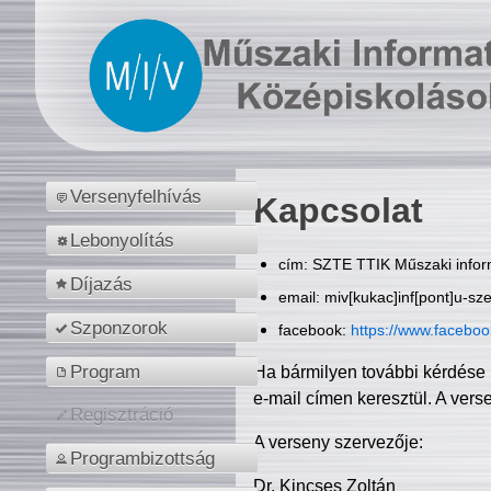
Versenyfelhívás
Kapcsolat
Lebonyolítás
cím: SZTE TTIK Műszaki inform
Díjazás
email: miv[kukac]inf[pont]u-sz
Szponzorok
facebook:
https://www.facebo
Program
Ha bármilyen további kérdése 
e-mail címen keresztül. A vers
Regisztráció
A verseny szervezője:
Programbizottság
Dr. Kincses Zoltán