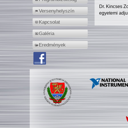
Dr. Kincses Z
Versenyhelyszín
egyetemi adju
Kapcsolat
Galéria
Eredmények