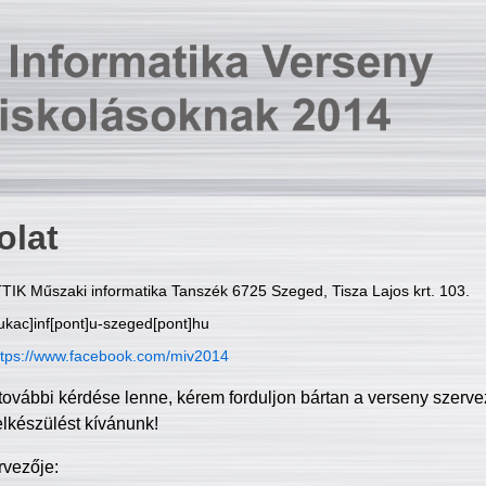
olat
TIK Műszaki informatika Tanszék 6725 Szeged, Tisza Lajos krt. 103.
ukac]inf[pont]u-szeged[pont]hu
ttps://www.facebook.com/miv2014
további kérdése lenne, kérem forduljon bártan a verseny szerve
elkészülést kívánunk!
rvezője: