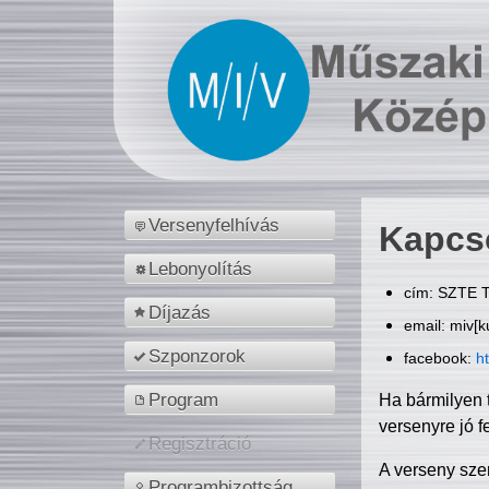
Versenyfelhívás
Kapcs
Lebonyolítás
cím: SZTE T
Díjazás
email: miv[k
Szponzorok
facebook:
h
Program
Ha bármilyen 
versenyre jó f
Regisztráció
A verseny sze
Programbizottság