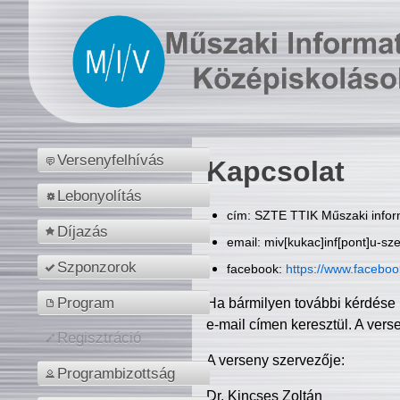
Versenyfelhívás
Kapcsolat
Lebonyolítás
cím: SZTE TTIK Műszaki inform
Díjazás
email: miv[kukac]inf[pont]u-sz
Szponzorok
facebook:
https://www.facebo
Program
Ha bármilyen további kérdése 
e-mail címen keresztül. A vers
Regisztráció
A verseny szervezője:
Programbizottság
Dr. Kincses Zoltán