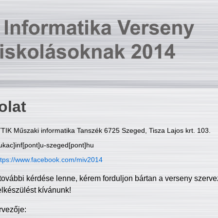
olat
TIK Műszaki informatika Tanszék 6725 Szeged, Tisza Lajos krt. 103.
ukac]inf[pont]u-szeged[pont]hu
ttps://www.facebook.com/miv2014
további kérdése lenne, kérem forduljon bártan a verseny szerve
elkészülést kívánunk!
rvezője: