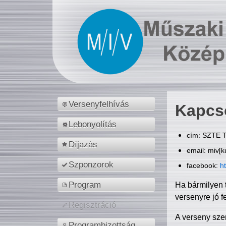
Versenyfelhívás
Kapcs
Lebonyolítás
cím: SZTE T
Díjazás
email: miv[k
Szponzorok
facebook:
h
Program
Ha bármilyen 
versenyre jó f
Regisztráció
A verseny sze
Programbizottság