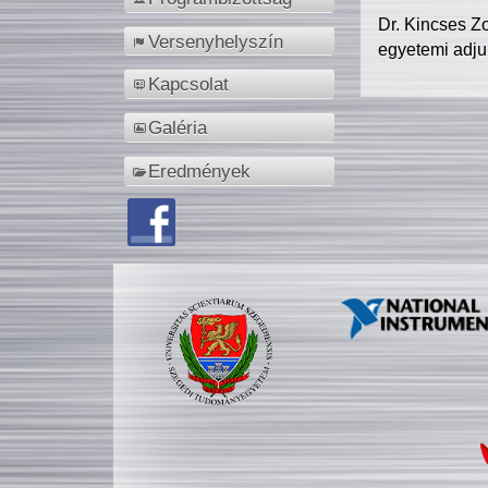
Dr. Kincses Z
Versenyhelyszín
egyetemi adju
Kapcsolat
Galéria
Eredmények