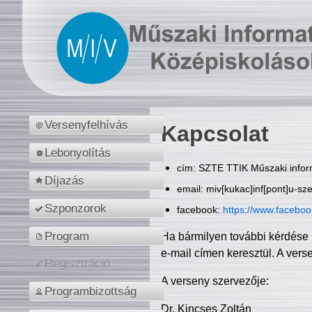
Versenyfelhívás
Kapcsolat
Lebonyolítás
cím: SZTE TTIK Műszaki inform
Díjazás
email: miv[kukac]inf[pont]u-sz
Szponzorok
facebook:
https://www.facebo
Program
Ha bármilyen további kérdése 
e-mail címen keresztül. A vers
Regisztráció
A verseny szervezője:
Programbizottság
Dr. Kincses Zoltán