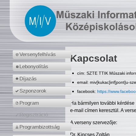
Versenyfelhívás
Kapcsolat
Lebonyolítás
cím: SZTE TTIK Műszaki inform
Díjazás
email: miv[kukac]inf[pont]u-sz
Szponzorok
facebook:
https://www.facebo
Program
Ha bármilyen további kérdése 
e-mail címen keresztül. A vers
Regisztráció
A verseny szervezője:
Programbizottság
Dr. Kincses Zoltán