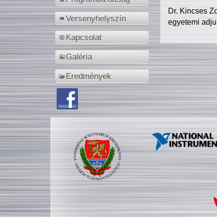
Dr. Kincses Z
Versenyhelyszín
egyetemi adju
Kapcsolat
Galéria
Eredmények