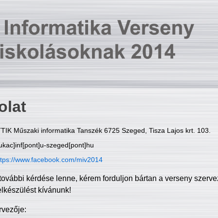
olat
TIK Műszaki informatika Tanszék 6725 Szeged, Tisza Lajos krt. 103.
ukac]inf[pont]u-szeged[pont]hu
ttps://www.facebook.com/miv2014
további kérdése lenne, kérem forduljon bártan a verseny szerve
elkészülést kívánunk!
rvezője: