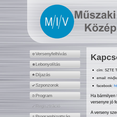
Versenyfelhívás
Kapcs
Lebonyolítás
cím: SZTE T
Díjazás
email: miv[k
Szponzorok
facebook:
h
Program
Ha bármilyen 
versenyre jó f
Regisztráció
A verseny sze
Programbizottság