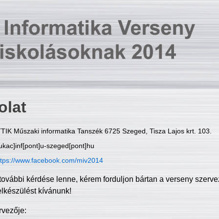
olat
TIK Műszaki informatika Tanszék 6725 Szeged, Tisza Lajos krt. 103.
ukac]inf[pont]u-szeged[pont]hu
ttps://www.facebook.com/miv2014
további kérdése lenne, kérem forduljon bártan a verseny szerve
elkészülést kívánunk!
rvezője: