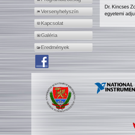
Dr. Kincses Z
Versenyhelyszín
egyetemi adju
Kapcsolat
Galéria
Eredmények