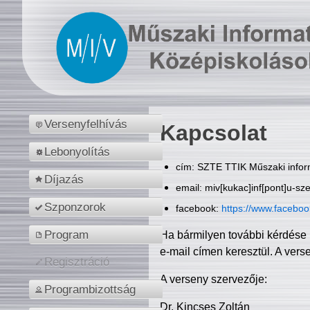
Versenyfelhívás
Kapcsolat
Lebonyolítás
cím: SZTE TTIK Műszaki inform
Díjazás
email: miv[kukac]inf[pont]u-sz
Szponzorok
facebook:
https://www.facebo
Program
Ha bármilyen további kérdése 
e-mail címen keresztül. A vers
Regisztráció
A verseny szervezője:
Programbizottság
Dr. Kincses Zoltán